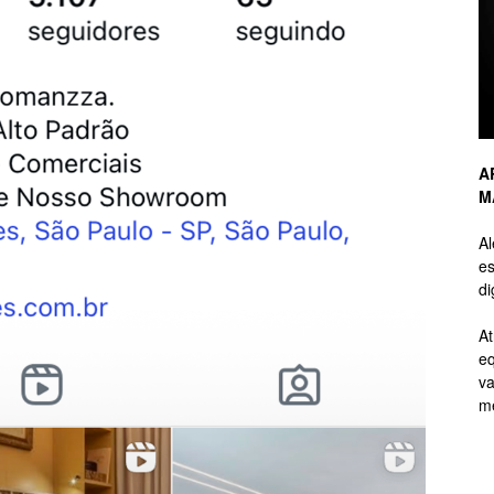
de
A
M
Branding
A
es
di
At
eq
de
va
me