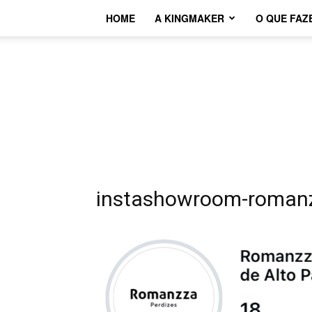
HOME
A KINGMAKER
O QUE FAZ
instashowroom-romanz