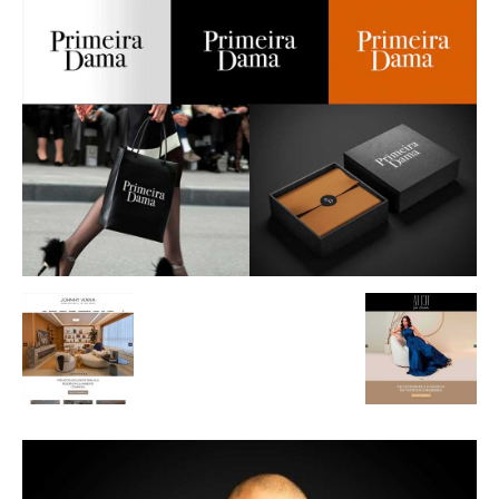
de
Alto
Padrão,
Premium
e