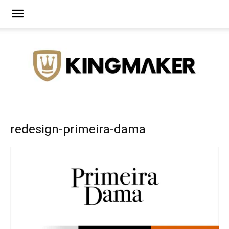
Agência
redesign-primeira-dama
de
Branding