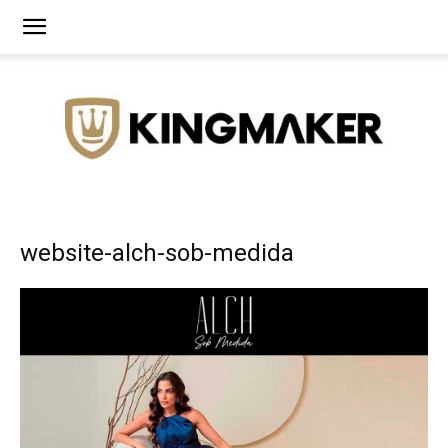
Agência
website-alch-sob-medida
de
Branding