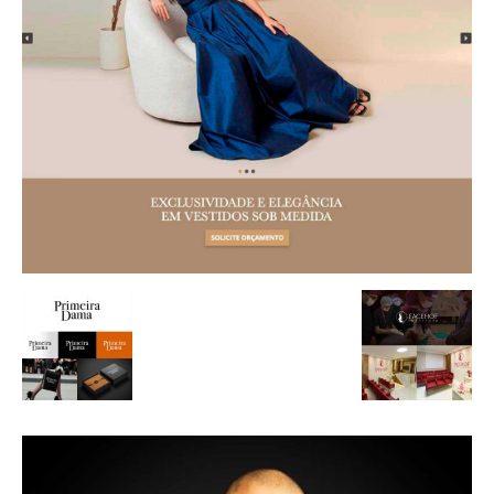
de
Alto
Padrão,
Premium
e