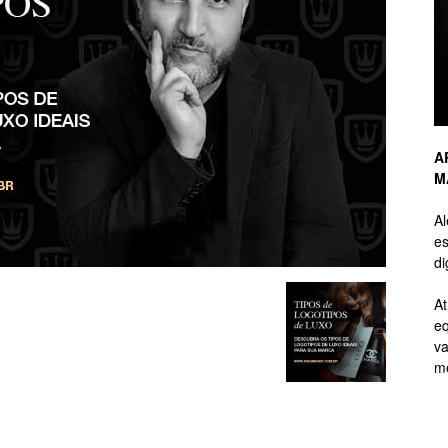
de
A
M
Branding
A
es
di
At
eq
de
va
me