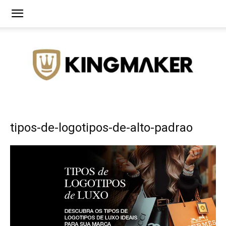
Agência
tipos-de-logotipos-de-alto-padrao
de
Branding