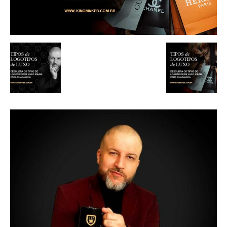
de
Alto
Padrão,
Premium
e