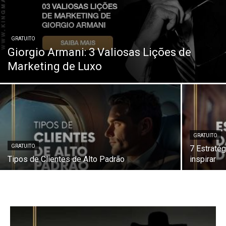
de
GRATUITO
Giorgio Armani: 3 Valiosas Lições de
Marketing de Luxo
Alto
Padrão,
GRATUITO
GRATUITO
7 Estraté
Tipos de Clientes de Alto Padrão
inspirar
Premium
e